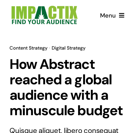
Skip
to
Menu
content
How we can help!
Content Strategy
•
Digital Strategy
USEFUL Tips
How Abstract
reached a global
Courses
audience with a
Store for Lunatics
minuscule budget
Quisque aliquet, libero consequat